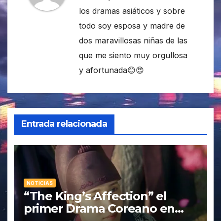
los dramas asiáticos y sobre
todo soy esposa y madre de
dos maravillosas niñas de las
que me siento muy orgullosa
y afortunada😊😍
Entrada relacionada
NOTICIAS
“The King’s Affection” el
primer Drama Coreano en
ganar un Emmy internacional