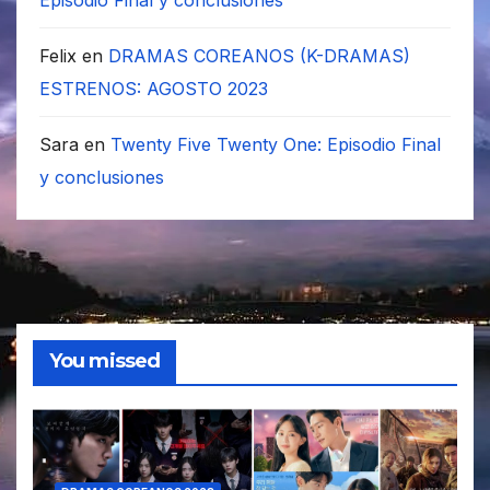
Episodio Final y conclusiones
Felix
en
DRAMAS COREANOS (K-DRAMAS)
ESTRENOS: AGOSTO 2023
Sara
en
Twenty Five Twenty One: Episodio Final
y conclusiones
You missed