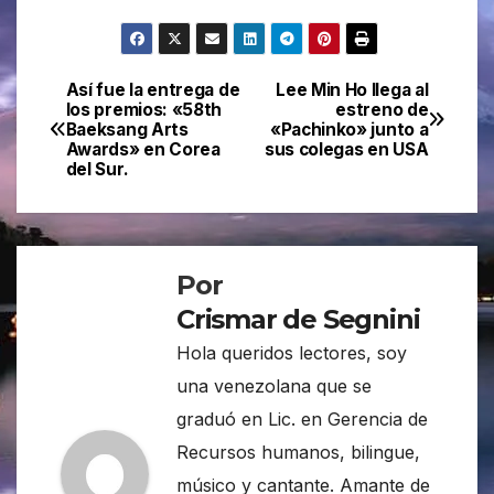
Así fue la entrega de
Lee Min Ho llega al
Navegación
los premios: «58th
estreno de
Baeksang Arts
«Pachinko» junto a
de
Awards» en Corea
sus colegas en USA
del Sur.
entradas
Por
Crismar de Segnini
Hola queridos lectores, soy
una venezolana que se
graduó en Lic. en Gerencia de
Recursos humanos, bilingue,
músico y cantante. Amante de