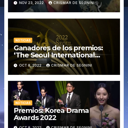
NOV 23, 2022
CRISMAR DE SEGNINI
en el 2022
NOTICIAS
Ganadores de los premios:
‘The Seoul International
Drama Awards’ 2022
OCT 8, 2022
CRISMAR DE SEGNINI
NOTICIAS
Premios: Korea Drama
Awards 2022
OCT 8, 2022
CRISMAR DE SEGNINI