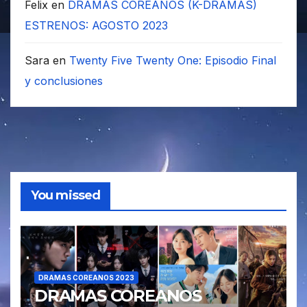
Felix
en
DRAMAS COREANOS (K-DRAMAS)
ESTRENOS: AGOSTO 2023
Sara
en
Twenty Five Twenty One: Episodio Final
y conclusiones
You missed
DRAMAS COREANOS 2023
DRAMAS COREANOS