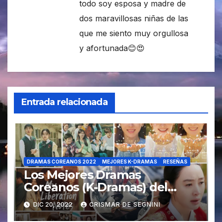
todo soy esposa y madre de
dos maravillosas niñas de las
que me siento muy orgullosa
y afortunada😊😍
Entrada relacionada
DRAMAS COREANOS 2022
MEJORES K-DRAMAS
RESEÑAS
Los Mejores Dramas
Coreanos (K-Dramas) del
2022.
DIC 20, 2022
CRISMAR DE SEGNINI