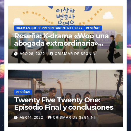
DRAMAS QUE SE PRESENTARON EN EL 2022
RESEÑAS
Reseña: K-drama «Woo una
abogada extraordinaria»
(Extraordinary Attorney Woo)
AGO 28, 2022
CRISMAR DE SEGNINI
RESEÑAS
Twenty Five Twenty One:
Episodio Final y conclusiones
ABR 14, 2022
CRISMAR DE SEGNINI