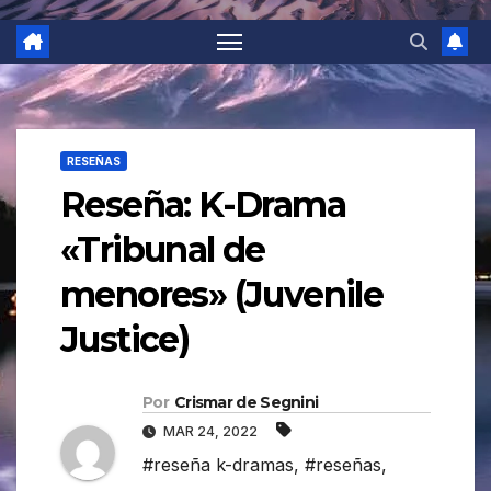
RESEÑAS
Reseña: K-Drama
«Tribunal de
menores» (Juvenile
Justice)
Por
Crismar de Segnini
MAR 24, 2022
#reseña k-dramas
,
#reseñas
,